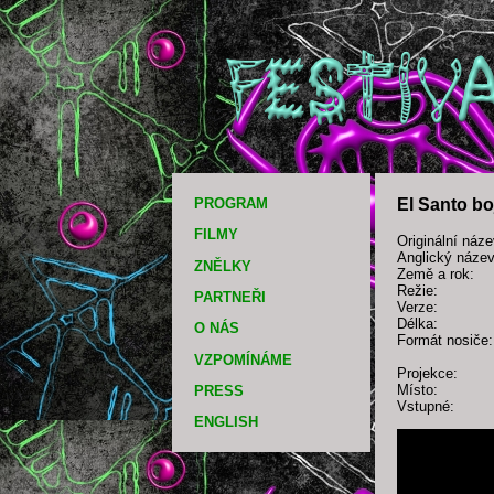
PROGRAM
El Santo bo
FILMY
Originální náze
Anglický název
ZNĚLKY
Země a rok:
Režie:
PARTNEŘI
Verze:
Délka:
O NÁS
Formát nosiče:
VZPOMÍNÁME
Projekce:
Místo:
PRESS
Vstupné:
ENGLISH