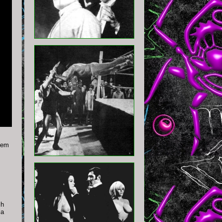
vcem
ch
la