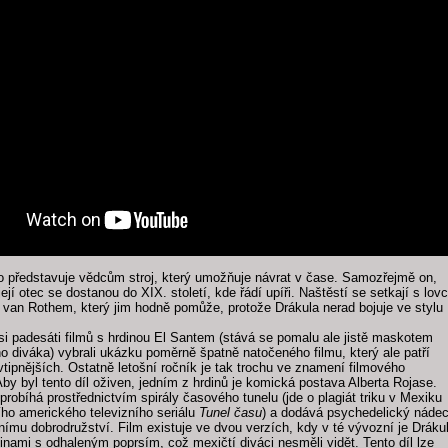
o představuje vědcům stroj, který umožňuje návrat v čase. Samozřejmě on,
ejí otec se dostanou do XIX. století, kde řádí upíři. Naštěstí se setkají s lo
 van Rothem, který jim hodně pomůže, protože Drákula nerad bojuje ve stylu
si padesáti filmů s hrdinou El Santem (stává se pomalu ale jistě maskotem
ho diváka) vybrali ukázku poměrně špatně natočeného filmu, který ale patří
vtipnějších. Ostatně letošní ročník je tak trochu ve znamení filmového
by byl tento díl oživen, jedním z hrdinů je komická postava Alberta Rojase.
robíhá prostřednictvím spirály časového tunelu (jde o plagiát triku v Mexiku
ího amerického televizního seriálu
Tunel času
) a dodává psychedelický náde
lnímu dobrodružství. Film existuje ve dvou verzích, kdy v té vývozní je Dráku
inami s odhaleným poprsím, což mexičtí diváci nesměli vidět. Tento díl lze