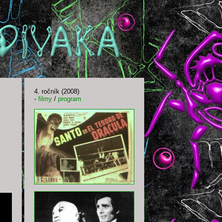
4. ročník (2008)
-
filmy
/
program