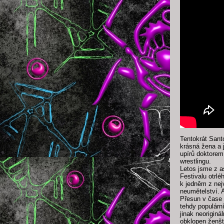
Tentokrát Sant
krásná žena a j
upírů doktorem
wrestlingu.
Letos jsme z a
Festivalu otrlé
k jedněm z nej
neumětelství. A
Přesun v čase p
tehdy populárn
jinak neoriginá
obklopen ženšt