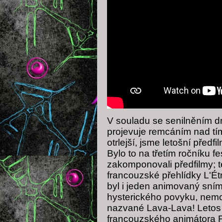
V souladu se senilněním d
projevuje remcáním nad tím
otrlejší, jsme letošní předf
Bylo to na třetím ročníku 
zakomponovali předfilmy; 
francouzské přehlídky L'Ét
byl i jeden animovaný sním
hysterického povyku, nemo
nazvané Lava-Lava! Letos
francouzského animátora Fr