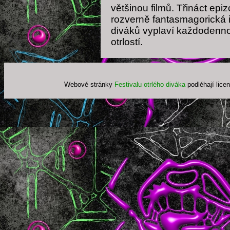
většinou filmů. Třináct epiz
rozverně fantasmagorická 
diváků vyplaví každodennos
otrlostí.
Webové stránky
Festivalu otrlého diváka
podléhají lice