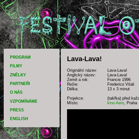
PROGRAM
Lava-Lava!
FILMY
Originální název:
Lava-Lava!
ZNĚLKY
Anglický název:
Lava-Lava!
Země a rok:
Francie 1996
PARTNEŘI
Režie:
Frederico Vitali
Délka:
13 x 3 minut
O NÁS
Projekce:
(takřka) před ka
VZPOMÍNÁME
Místo:
kino Aero
, Praha
PRESS
ENGLISH