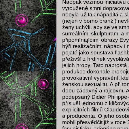
Naopak vezmou iniciativu 
vytoužené smrti dopracov
nebyla už tak nápaditá a slib
(nejen v porno branži) nevíd
ženy uchýlí, aby se ve smrt
surreálními skulpturami a
připomínajícími obrazy Ev
hýří realizačními nápady i
pojaté jako soustava flas
přeživší z hrdinek vyvolá
jejich hroby. Tato naprostá
produkce dokonale propojuje
provokativní vyprávění, kt
ženskou sexualitu. A při t
dobu zábavný a rajcovní. Ač
podepsaný Didier Philippe-
přísluší jednomu z klíčovýc
explicitních filmů Claudeovi
a producenta. O jeho osobito
mohli přesvědčit již v roce
feministicky laděného por