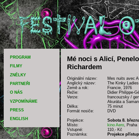
PROGRAM
Mé noci s Alicí, Pene
Richardem
FILMY
ZNĚLKY
Originální název:
Mes nuits avec A
Anglický název:
The Kinky Ladies
PARTNEŘI
Země a rok:
Francie, 1976
Režie:
Didier Philippe-G
O NÁS
Verze:
francouzsky / ge
VZPOMÍNÁME
Akuráta a Samant
Délka:
75 minut
PRESS
Formát nosiče:
DVD
ENGLISH
Projekce:
Sobota 8. březn
Místo:
kino Aero
, Praha
Vstupné:
110,- Kč
Poznámka:
Projekce přístup