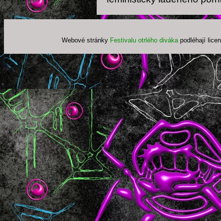
Webové stránky
Festivalu otrlého diváka
podléhají lice