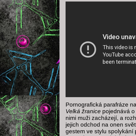
Pornografická parafráze n
Velká žranice
pojednává o s
nimi muži zacházejí, a ro
jejich odchod na onen svě
gestem ve stylu spolykání 